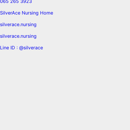
065 265 3923
SilverAce Nursing Home
silverace.nursing
silverace.nursing
Line ID : @silverace