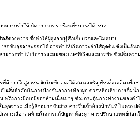
งสามารถทำให้เกิดภาวะแทรกซ้อนที่รุนแรงได้ เช่น:
ริดสีดวงทวาร ซึ่งทำให้ผู้สูงอายุรู้สึกเจ็บปวดและไม่สบาย
รถขับอุจจาระออกได้ อาจทำให้เกิดภาวะลำไส้อุดตัน ซึ่งเป็นอันต
นสามารถทำให้เกิดการสะสมของแบคทีเรียและสารพิษ ซึ่งเพิ่มความเส
ที่มีกากใยสูง เช่น ผักใบเขียว ผลไม้สด และธัญพืชเต็มเมล็ด เพื
 เป็นสิ่งสำคัญในการป้องกันอาการท้องผูก ควรหลีกเลี่ยงการดื่มน
ิน หรือการยืดเหยียดกล้ามเนื้อเบาๆ ช่วยกระตุ้นการทำงานของลำไ
ั้นอุจจาระ เมื่อรู้สึกอยากขับถ่าย ควรรีบเข้าห้องน้ำทันที ไม่ควร
นทางเลือกสุดท้ายในการแก้ปัญหาท้องผูก ควรปรึกษาแพทย์ก่อนใช้