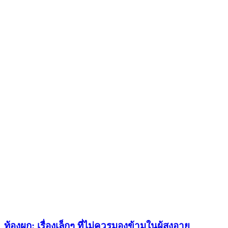
ท้องผูก: เรื่องเล็กๆ ที่ไม่ควรมองข้ามในผู้สูงอายุ