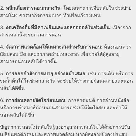
หลีกเลี่ยงการนอนกลางวัน
: โดยเฉพาะการงีบหลับในช่วงบ่าย
สามโมง ควรหากิจกรรมเบาๆ ทำเพื่อแก้ง่วงแทน
งดเครื่องดื่มที่มีคาเฟอีนและแอลกอฮอล์ในช่วงเย็น
: เนื่องจาก
สารเหล่านี้จะรบกวนการนอน
จัดสภาพแวดล้อมให้เหมาะสมสำหรับการนอน
: ห้องนอนควร
เงียบสงบ มืด และอากาศถ่ายเทสะดวก เพื่อช่วยให้ผู้สูงอายุ
สามารถนอนหลับได้ง่ายขึ้น
การออกกำลังกายเบาๆ อย่างสม่ำเสมอ
: เช่น การเดิน หรือการ
รดน้ำต้นไม้ในช่วงกลางวัน จะช่วยให้ร่างกายผ่อนคลายและนอน
หลับได้ดีขึ้น
การผ่อนคลายจิตใจก่อนนอน
: การสวดมนต์ การอ่านหนังสือ
หรือการทำสมาธิก่อนนอนสามารถช่วยให้จิตใจสงบและทำให้
นอนหลับได้ดีขึ้น
ปัญหาการนอนไม่หลับในผู้สูงอายุสามารถแก้ไขได้ด้วยการปรับ
เปลี่ยนพฤติกรรมและสภาพแวดล้อม หากผู้สูงอายุยังคงประสบ