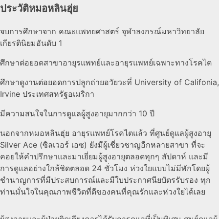
ประวัติหมอหลินฮุ่ย
จบการศึกษาจาก คณะแพทยศาสตร์ จุฬาลงกรณ์มหาวิทยาลัย
เกียรตินิยมอันดับ 1
ศึกษาต่อยอดสาขาอายุรแพทย์และอายุรแพทย์เฉพาะทางโรคไต
ศึกษาดูงานต่อยอดการปลูกถ่ายอวัยวะที่ University of Califonia,
Irvine ประเทศสหรัฐอเมริกา
มีความสนใจในการดูแลผู้สูงอายุมากกว่า 10 ปี
นอกจากหมอหลินฮุ่ย อายุรแพทย์โรคไตแล้ว ที่ศูนย์ดูแลผู้สูงอายุ
Silver Ace (ซิลเวอร์ เอซ) ยังมีผู้เชี่ยวชาญอีกหลายสาขา ที่จะ
คอยให้คำปรึกษาและมาเยี่ยมผู้สูงอายุตลอดทุกๆ สัปดาห์ และมี
การดูแลอย่างใกล้ชิดตลอด 24 ชั่วโมง ห่วงใยแบบไม่มีพักโดยผู้
ชำนาญการที่มีประสบการณ์และมีใบประกาศนียบัตรรับรอง ทุก
ท่านมั่นใจในคุณภาพชีวิตที่ดีของคนที่คุณรักและห่วงใยได้เลย
ผู้สูงอายุและผู้ป่วยติดเตียงควรได้รับการดูแลที่เป็นพิเศษ ศูนย์ดูแลผู้