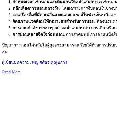
กำหนดเวลาเข้านอนและตื่นนอนให้สม่ำเสมอ
: ควรเข้านอน
หลีกเลี่ยงการนอนกลางวัน
: โดยเฉพาะการงีบหลับในช่วงบ
งดเครื่องดื่มที่มีคาเฟอีนและแอลกอฮอล์ในช่วงเย็น
: เนื่อ
จัดสภาพแวดล้อมให้เหมาะสมสำหรับการนอน
: ห้องนอนคว
การออกกำลังกายเบาๆ อย่างสม่ำเสมอ
: เช่น การเดิน หรื
การผ่อนคลายจิตใจก่อนนอน
: การสวดมนต์ การอ่านหนังส
ปัญหาการนอนไม่หลับในผู้สูงอายุสามารถแก้ไขได้ด้วยการปรับ
สม
ผู้เขียนบทความ: พญ.ศศิธร คุณูปการ
Read More